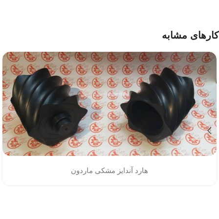
کارهای مشابه
هارد آندایز مشکی ماردون