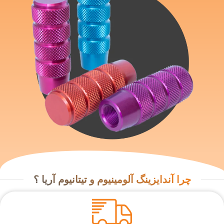
چرا آندایزینگ آلومینیوم و تیتانیوم آریا ؟